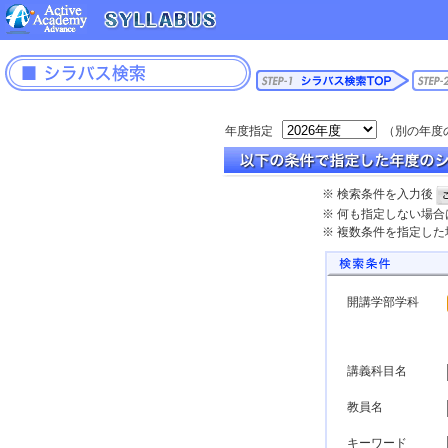
年度指定
（別の年度
※ 検索条件を入力後
※ 何も指定しない場
※ 複数条件を指定し
開講学部学科
講義科目名
教員名
キーワード